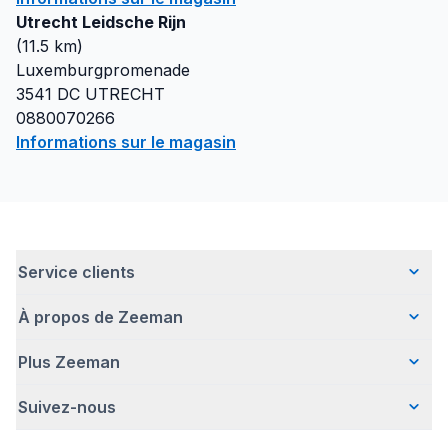
Utrecht Leidsche Rijn
(
11.5
km)
Luxemburgpromenade
3541 DC
UTRECHT
0880070266
Informations sur le magasin
Service clients
À propos de Zeeman
Questions fréquentes
Contact
Plus Zeeman
Qui sommes-nous ?
Livraison
Notre histoire
Paiement
Suivez-nous
Avertissement de sécurité
Une entreprise responsable
Retour d'articles
Communiqué de presse
Travailler chez Zeeman
Garantie