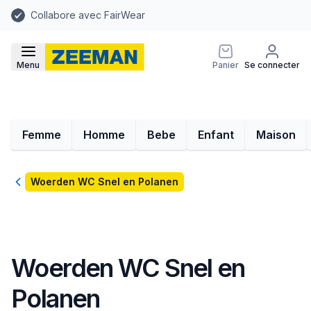
Collabore avec FairWear
Menu
Panier
Se connecter
Femme
Homme
Bebe
Enfant
Maison
Retour
Woerden WC Snel en Polanen
Woerden WC Snel en
Polanen