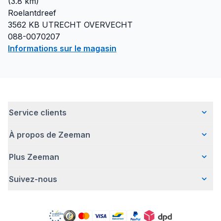
(
3.8
km)
Roelantdreef
3562 KB
UTRECHT OVERVECHT
088-0070207
Informations sur le magasin
Service clients
À propos de Zeeman
Questions fréquentes
Contact
Plus Zeeman
Qui sommes-nous ?
Livraison
Notre histoire
Paiement
Suivez-nous
Avertissement de sécurité
Une entreprise responsable
Retour d'articles
Communiqué de presse
Travailler chez Zeeman
Garantie
Facebook
Offre body gratuit
Zeeman Corporate (anglais)
Compte
Pinterest
Nos campagnes
Rapport annuel RSE
Magasins Zeeman