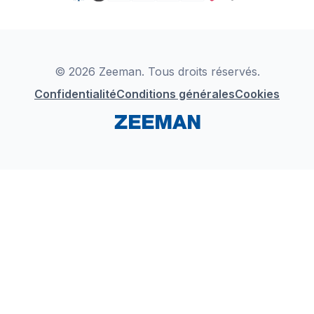
TikTok
Zeeman Business
Detergents
YouTube
Déclaration de Conformité
Instagram
LinkedIn
© 2026 Zeeman. Tous droits réservés.
Confidentialité
Conditions générales
Cookies