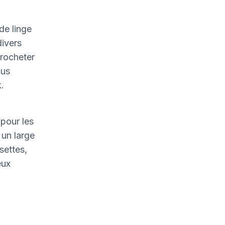
de linge
divers
crocheter
ous
.
pour les
un large
settes,
eux