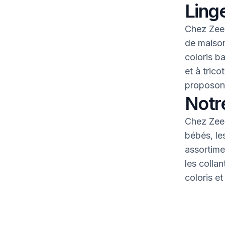
Linge
Chez Zeem
de maison
coloris b
et à tric
proposons
Notr
Chez Zeem
bébés, le
assortime
les colla
coloris et