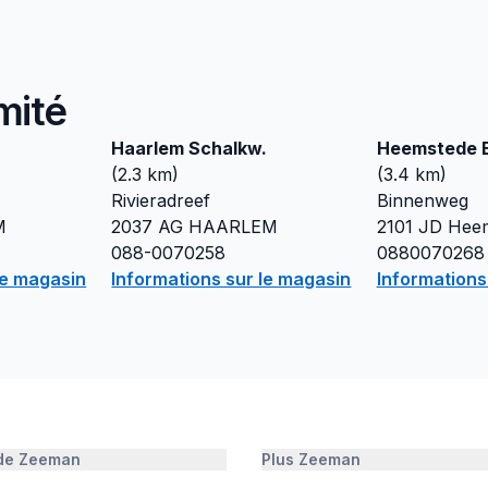
mité
Haarlem Schalkw.
Heemstede 
(
2.3
km)
(
3.4
km)
Rivieradreef
Binnenweg
M
2037 AG
HAARLEM
2101 JD
Hee
088-0070258
0880070268
le magasin
Informations sur le magasin
Informations
 de Zeeman
Plus Zeeman