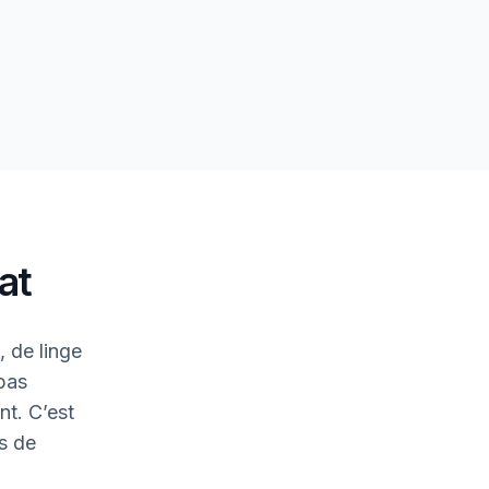
at
 de linge
 bas
nt. C’est
is de