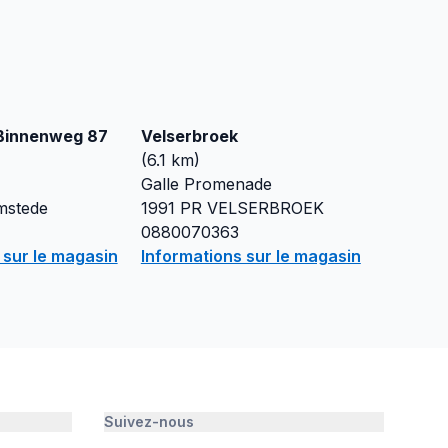
Binnenweg 87
Velserbroek
(
6.1
km)
Galle Promenade
mstede
1991 PR
VELSERBROEK
0880070363
 sur le magasin
Informations sur le magasin
Suivez-nous