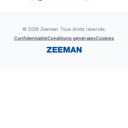
TikTok
Zeeman Business
Detergents
YouTube
Déclaration de Conformité
Instagram
LinkedIn
© 2026 Zeeman. Tous droits réservés.
Confidentialité
Conditions générales
Cookies