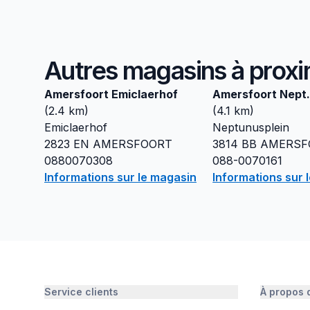
Autres magasins à proxi
Amersfoort Emiclaerhof
Amersfoort Nept
(
2.4
km)
(
4.1
km)
Emiclaerhof
Neptunusplein
2823 EN
AMERSFOORT
3814 BB
AMERSF
0880070308
088-0070161
Informations sur le magasin
Informations sur 
Service clients
À propos