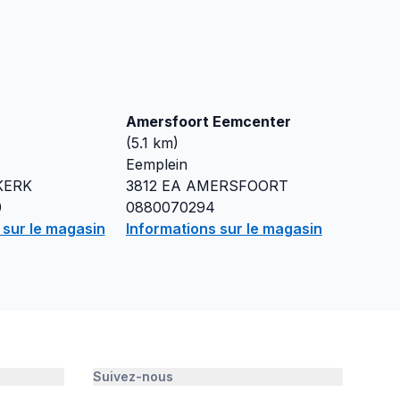
Amersfoort Eemcenter
(
5.1
km)
Eemplein
KERK
3812 EA
AMERSFOORT
0
0880070294
 sur le magasin
Informations sur le magasin
Suivez-nous