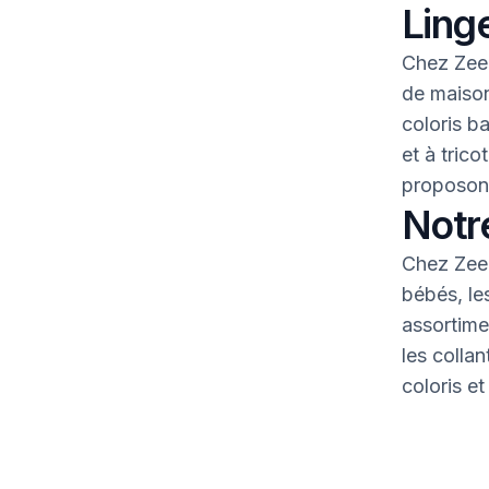
Linge
Chez Zeem
de maison
coloris b
et à tric
proposons
Notr
Chez Zeem
bébés, le
assortime
les colla
coloris et