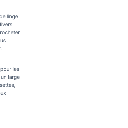
de linge
divers
crocheter
ous
.
pour les
un large
settes,
eux