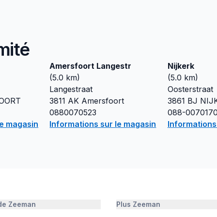
mité
.
Amersfoort Langestr
Nijkerk
(
5.0
km)
(
5.0
km)
Langestraat
Oosterstraat
OORT
3811 AK
Amersfoort
3861 BJ
NIJ
0880070523
088-007017
le magasin
Informations sur le magasin
Informations
 de Zeeman
Plus Zeeman