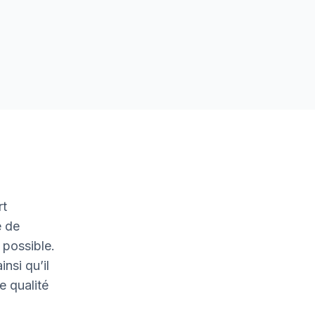
rt
e de
 possible.
nsi qu’il
e qualité