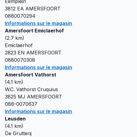
Eemplein
3812 EA
AMERSFOORT
0880070294
Informations sur le magasin
Amersfoort Emiclaerhof
(
2.7
km)
Emiclaerhof
2823 EN
AMERSFOORT
0880070308
Informations sur le magasin
Amersfoort Vathorst
(
4.1
km)
W.C. Vathorst Cruquius
3825 MJ
AMERSFOORT
088-0070637
Informations sur le magasin
Leusden
(
4.1
km)
De Grutterij