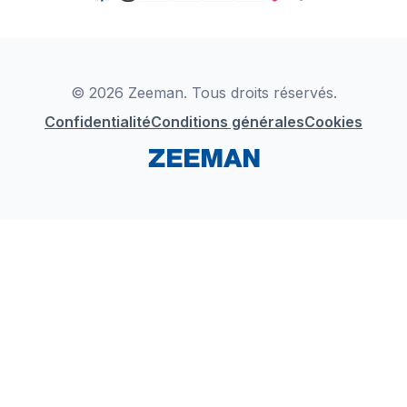
TikTok
Zeeman Business
Detergents
YouTube
Déclaration de Conformité
Instagram
LinkedIn
© 2026 Zeeman. Tous droits réservés.
Confidentialité
Conditions générales
Cookies