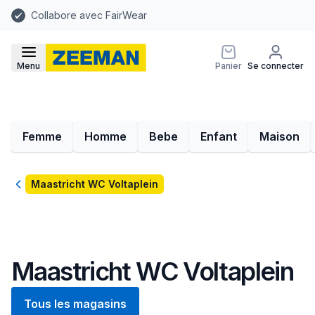
Collabore avec FairWear
Menu
Panier
Se connecter
Femme
Homme
Bebe
Enfant
Maison
Retour
Maastricht WC Voltaplein
Maastricht WC Voltaplein
Tous les magasins