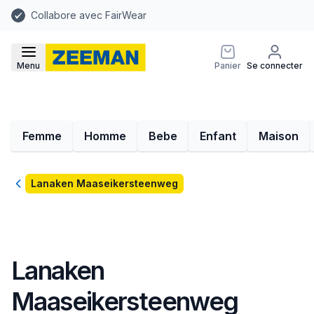
Collabore avec FairWear
Menu
Panier
Se connecter
Femme
Homme
Bebe
Enfant
Maison
Retour
Lanaken Maaseikersteenweg
Lanaken
Maaseikersteenweg