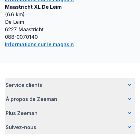
Maastricht XL De Leim
(
6.6
km)
De Leim
6227
Maastricht
088-0070140
Informations sur le magasin
Service clients
À propos de Zeeman
Questions fréquentes
Contact
Plus Zeeman
Qui sommes-nous ?
Livraison
Notre histoire
Paiement
Suivez-nous
Avertissement de sécurité
Une entreprise responsable
Retour d'articles
Communiqué de presse
Travailler chez Zeeman
Garantie