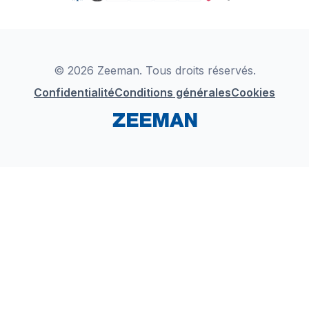
TikTok
Zeeman Business
Detergents
YouTube
Déclaration de Conformité
Instagram
LinkedIn
© 2026 Zeeman. Tous droits réservés.
Confidentialité
Conditions générales
Cookies