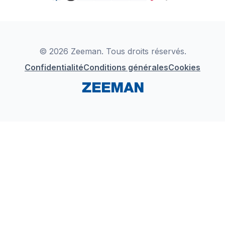
TikTok
Zeeman Business
Detergents
YouTube
Déclaration de Conformité
Instagram
LinkedIn
© 2026 Zeeman. Tous droits réservés.
Confidentialité
Conditions générales
Cookies