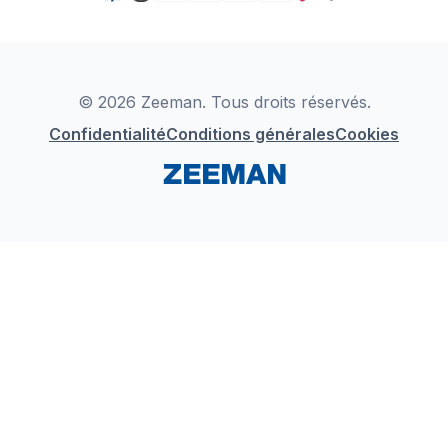
TikTok
Zeeman Business
Detergents
YouTube
Déclaration de Conformité
Instagram
LinkedIn
© 2026 Zeeman. Tous droits réservés.
Confidentialité
Conditions générales
Cookies