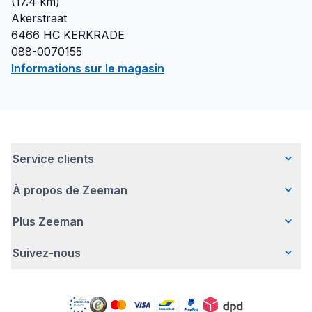
(
17.4
km)
Akerstraat
6466 HC
KERKRADE
088-0070155
Informations sur le magasin
Service clients
À propos de Zeeman
Questions fréquentes
Contact
Plus Zeeman
Qui sommes-nous ?
Livraison
Notre histoire
Paiement
Suivez-nous
Avertissement de sécurité
Une entreprise responsable
Retour d'articles
Communiqué de presse
Travailler chez Zeeman
Garantie
Facebook
Offre body gratuit
Zeeman Corporate (anglais)
Compte
Pinterest
Nos campagnes
Rapport annuel RSE
Magasins Zeeman