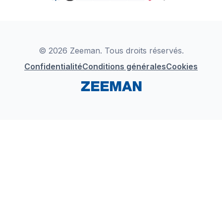
TikTok
Zeeman Business
Detergents
YouTube
Déclaration de Conformité
Instagram
LinkedIn
© 2026 Zeeman. Tous droits réservés.
Confidentialité
Conditions générales
Cookies