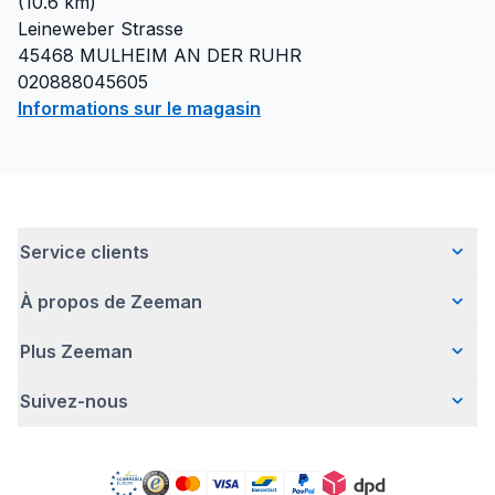
(
10.6
km)
Leineweber Strasse
45468
MULHEIM AN DER RUHR
020888045605
Informations sur le magasin
Service clients
À propos de Zeeman
Questions fréquentes
Contact
Plus Zeeman
Qui sommes-nous ?
Livraison
Notre histoire
Paiement
Suivez-nous
Avertissement de sécurité
Une entreprise responsable
Retour d'articles
Communiqué de presse
Travailler chez Zeeman
Garantie
Facebook
Offre body gratuit
Zeeman Corporate (anglais)
Compte
Pinterest
Nos campagnes
Rapport annuel RSE
Magasins Zeeman