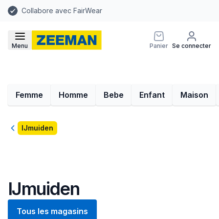
Collabore avec FairWear
Menu
Panier
Se connecter
Femme
Homme
Bebe
Enfant
Maison
Retour
IJmuiden
IJmuiden
Tous les magasins