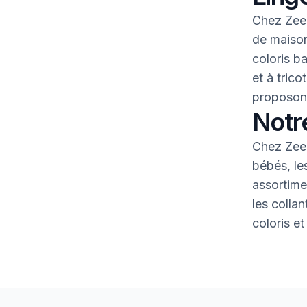
Chez Zeem
de maison
coloris b
et à tric
proposons
Notr
Chez Zeem
bébés, le
assortime
les colla
coloris et