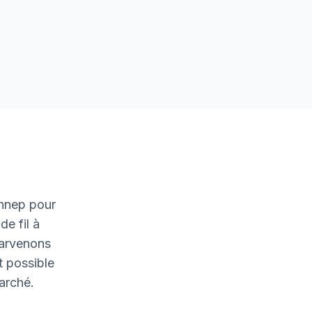
nnep pour
de fil à
parvenons
t possible
marché.