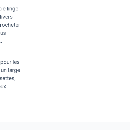
de linge
divers
crocheter
ous
.
pour les
un large
settes,
eux