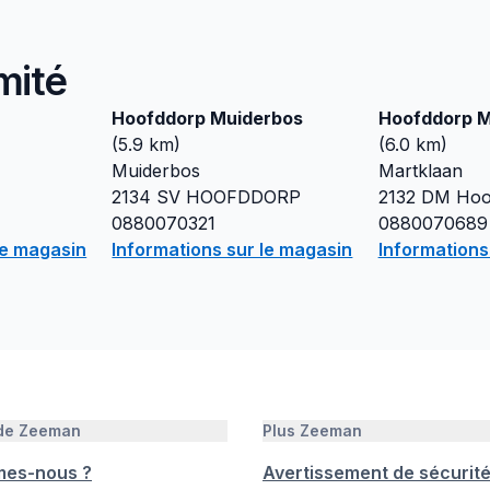
mité
Hoofddorp Muiderbos
Hoofddorp M
(
5.9
km)
(
6.0
km)
Muiderbos
Martklaan
2134 SV
HOOFDDORP
2132 DM
Hoo
0880070321
0880070689
le magasin
Informations sur le magasin
Informations
 de Zeeman
Plus Zeeman
mes-nous ?
Avertissement de sécurit