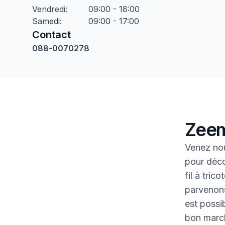
Vendredi
:
09:00 - 18:00
Samedi
:
09:00 - 17:00
Contact
088-0070278
Zeem
Venez no
pour déco
fil à tric
parvenons
est possib
bon marc