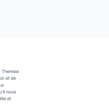
 Theresia
on et de
ous
u’il nous
ité et