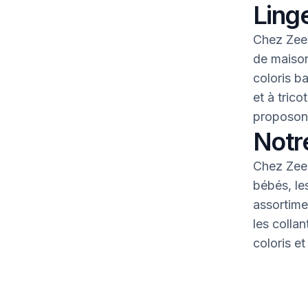
Linge
Chez Zeem
de maison
coloris b
et à tric
proposons
Notr
Chez Zeem
bébés, le
assortime
les colla
coloris et