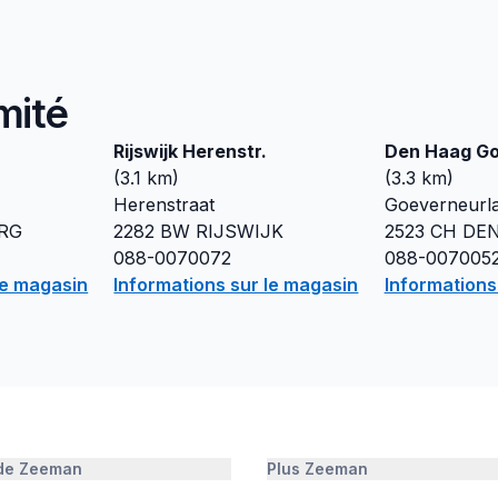
mité
Rijswijk Herenstr.
Den Haag Go
(
3.1
km)
(
3.3
km)
Herenstraat
Goeverneurl
RG
2282 BW
RIJSWIJK
2523 CH
DE
088-0070072
088-007005
le magasin
Informations sur le magasin
Informations
 de Zeeman
Plus Zeeman