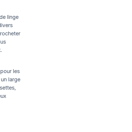
de linge
divers
crocheter
ous
.
pour les
un large
settes,
eux