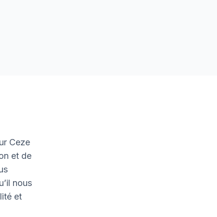
sur Ceze
on et de
ous
u’il nous
ité et