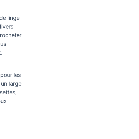
de linge
divers
crocheter
ous
.
pour les
un large
settes,
eux