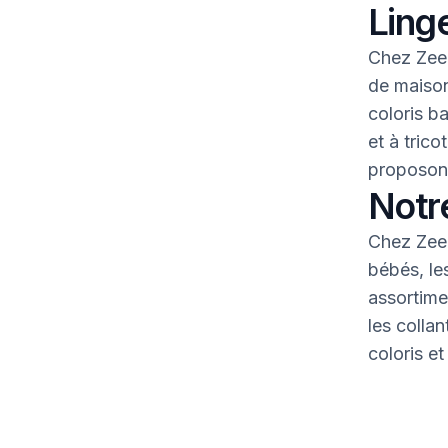
Linge
Chez Zeem
de maison
coloris b
et à tric
proposons
Notr
Chez Zeem
bébés, le
assortime
les colla
coloris et