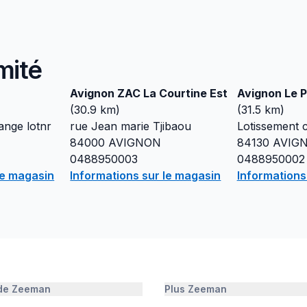
mité
Avignon ZAC La Courtine Est
Avignon Le 
(
30.9
km)
(
31.5
km)
ange lotnr
rue Jean marie Tjibaou
Lotissement c
84000
AVIGNON
84130
AVIGN
0488950003
0488950002
le magasin
Informations sur le magasin
Informations
 de Zeeman
Plus Zeeman