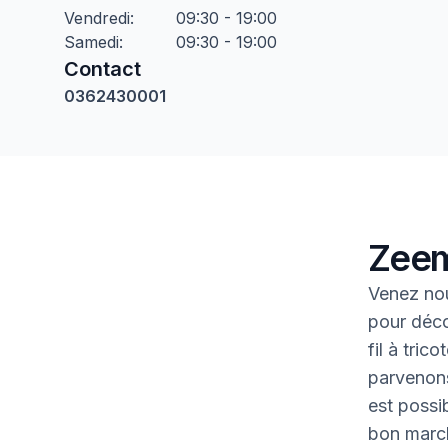
Vendredi
:
09:30 - 19:00
Samedi
:
09:30 - 19:00
Contact
0362430001
Zeem
Venez nou
pour déco
fil à tric
parvenons
est possib
bon marc