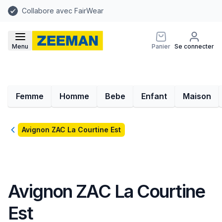
Collabore avec FairWear
Menu
Panier
Se connecter
Femme
Homme
Bebe
Enfant
Maison
Retour
Avignon ZAC La Courtine Est
Avignon ZAC La Courtine
Est