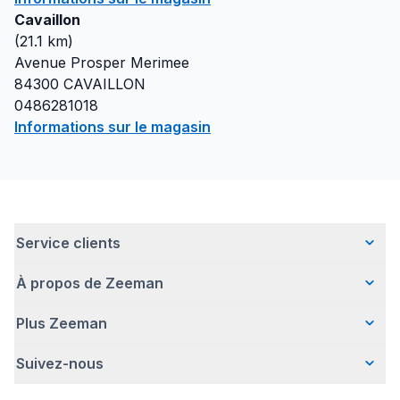
Cavaillon
(
21.1
km)
Avenue Prosper Merimee
84300
CAVAILLON
0486281018
Informations sur le magasin
Service clients
À propos de Zeeman
Questions fréquentes
Contact
Plus Zeeman
Qui sommes-nous ?
Livraison
Notre histoire
Paiement
Suivez-nous
Avertissement de sécurité
Une entreprise responsable
Retour d'articles
Communiqué de presse
Travailler chez Zeeman
Garantie