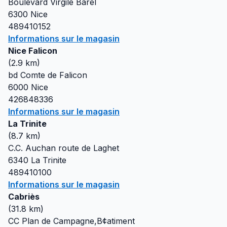
Boulevard Virgile Barel
6300
Nice
489410152
Informations sur le magasin
Nice Falicon
(
2.9
km)
bd Comte de Falicon
6000
Nice
426848336
Informations sur le magasin
La Trinite
(
8.7
km)
C.C. Auchan route de Laghet
6340
La Trinite
489410100
Informations sur le magasin
Cabriès
(
31.8
km)
CC Plan de Campagne,B¢atiment