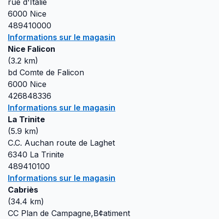
rue d'Italie
6000
Nice
489410000
Informations sur le magasin
Nice Falicon
(
3.2
km)
bd Comte de Falicon
6000
Nice
426848336
Informations sur le magasin
La Trinite
(
5.9
km)
C.C. Auchan route de Laghet
6340
La Trinite
489410100
Informations sur le magasin
Cabriès
(
34.4
km)
CC Plan de Campagne,B¢atiment