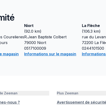
mité
Niort
La Flèche
(
92.0
km)
(
106.3
km)
s Courelieres
R.Jean Baptiste Colbert
rue du Levan
ours
79000
Niort
72200
La Flè
0517100009
0244101500
le magasin
Informations sur le magasin
Informations
 de Zeeman
Plus Zeeman
mes-nous ?
Avertissement de sécurit