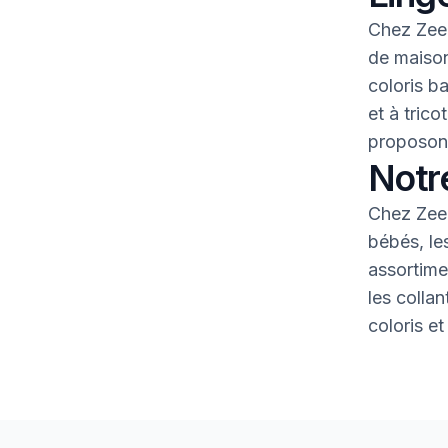
Chez Zeem
de maison
coloris b
et à tric
proposons
Notr
Chez Zeem
bébés, le
assortime
les colla
coloris et