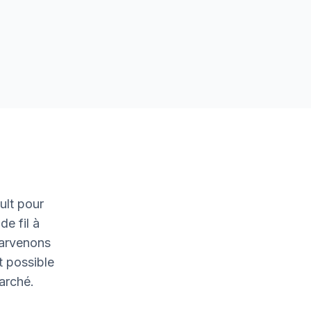
ult pour
de fil à
parvenons
t possible
marché.