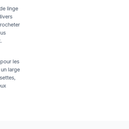
de linge
divers
crocheter
ous
.
pour les
un large
settes,
eux