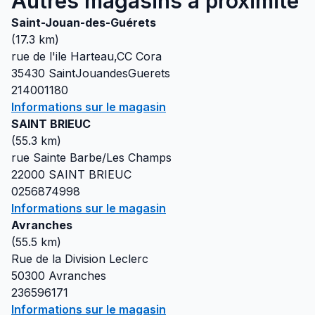
Autres magasins à proximité
Saint-Jouan-des-Guérets
(
17.3
km)
rue de l'ile Harteau,CC Cora
35430
SaintJouandesGuerets
214001180
Informations sur le magasin
SAINT BRIEUC
(
55.3
km)
rue Sainte Barbe/Les Champs
22000
SAINT BRIEUC
0256874998
Informations sur le magasin
Avranches
(
55.5
km)
Rue de la Division Leclerc
50300
Avranches
236596171
Informations sur le magasin