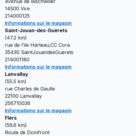
Avenue de Bischwiller
14500
Vire
214000125
Informations sur le magasin
Saint-Jouan-des-Guérets
(
47.2
km)
rue de l'ile Harteau,CC Cora
35430
SaintJouandesGuerets
214001180
Informations sur le magasin
Lanvallay
(
55.5
km)
rue Charles de Gaulle
22100
Lanvallay
256710036
Informations sur le magasin
Flers
(
56.6
km)
Route de Domfront