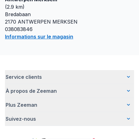
(
2.9
km)
Bredabaan
2170
ANTWERPEN MERKSEN
038083846
Informations sur le magasin
Service clients
À propos de Zeeman
Questions fréquentes
Contact
Plus Zeeman
Qui sommes-nous ?
Livraison
Notre histoire
Paiement
Suivez-nous
Avertissement de sécurité
Une entreprise responsable
Retour d'articles
Communiqué de presse
Travailler chez Zeeman
Garantie
Facebook
Offre body gratuit
Zeeman Corporate (anglais)
Compte