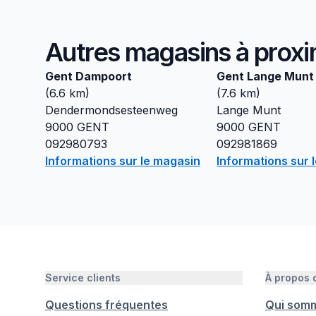
Autres magasins à proxi
Gent Dampoort
Gent Lange Munt
(
6.6
km)
(
7.6
km)
Dendermondsesteenweg
Lange Munt
9000
GENT
9000
GENT
092980793
092981869
Informations sur le magasin
Informations sur 
Service clients
À propos
Questions fréquentes
Qui som