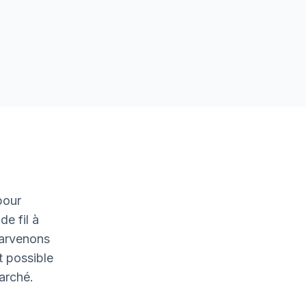
pour
de fil à
parvenons
t possible
marché.