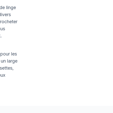
de linge
divers
crocheter
ous
.
pour les
un large
settes,
eux