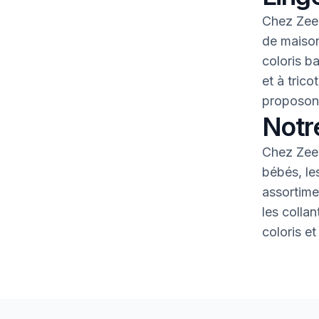
Chez Zeem
de maison
coloris b
et à tric
proposons
Notr
Chez Zeem
bébés, le
assortime
les colla
coloris et