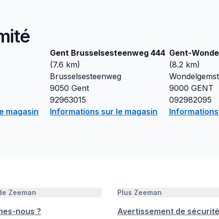
mité
Gent Brusselsesteenweg 444
Gent-Wonde
(
7.6
km)
(
8.2
km)
Brusselsesteenweg
Wondelgemst
9050
Gent
9000
GENT
92963015
092982095
le magasin
Informations sur le magasin
Informations
 de Zeeman
Plus Zeeman
mes-nous ?
Avertissement de sécurit