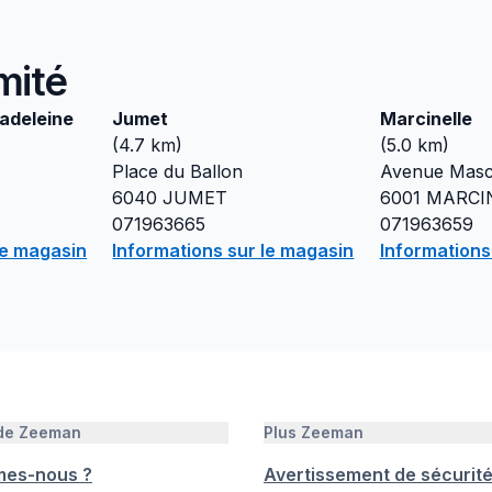
mité
adeleine
Jumet
Marcinelle
(
4.7
km)
(
5.0
km)
Place du Ballon
Avenue Mas
6040
JUMET
6001
MARCI
071963665
071963659
le magasin
Informations sur le magasin
Informations
 de Zeeman
Plus Zeeman
mes-nous ?
Avertissement de sécurit