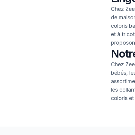
Chez Zeem
de maison
coloris b
et à tric
proposons
Notr
Chez Zeem
bébés, le
assortime
les colla
coloris et