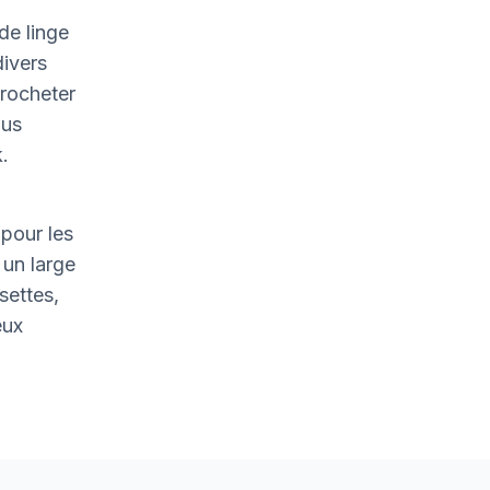
de linge
divers
crocheter
ous
.
pour les
un large
settes,
eux