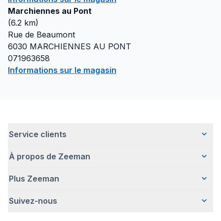
Marchiennes au Pont
(
6.2
km)
Rue de Beaumont
6030
MARCHIENNES AU PONT
071963658
Informations sur le magasin
Service clients
À propos de Zeeman
Questions fréquentes
Contact
Plus Zeeman
Qui sommes-nous ?
Livraison
Notre histoire
Paiement
Suivez-nous
Avertissement de sécurité
Une entreprise responsable
Retour d'articles
Communiqué de presse
Travailler chez Zeeman
Garantie