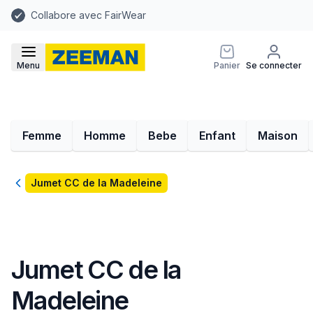
Collabore avec FairWear
Menu
Panier
Se connecter
Femme
Homme
Bebe
Enfant
Maison
Retour
Jumet CC de la Madeleine
Jumet CC de la
Madeleine