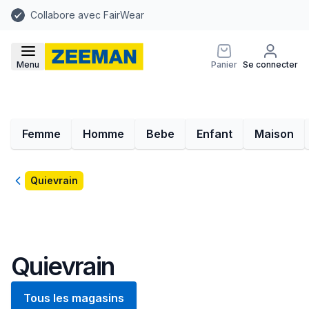
Collabore avec FairWear
Menu
Panier
Se connecter
Femme
Homme
Bebe
Enfant
Maison
Retour
Quievrain
Quievrain
Tous les magasins