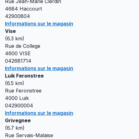
Rue Jean-Marie Clerdin
4684
Haccourt
42900804
Informations sur le magasin
Vise
(
6.3
km)
Rue de College
4600
VISE
042681714
Informations sur le magasin
Luik Feronstree
(
6.5
km)
Rue Feronstree
4000
Luik
042900004
Informations sur le magasin
Grivegnee
(
6.7
km)
Rue Servais-Malaise