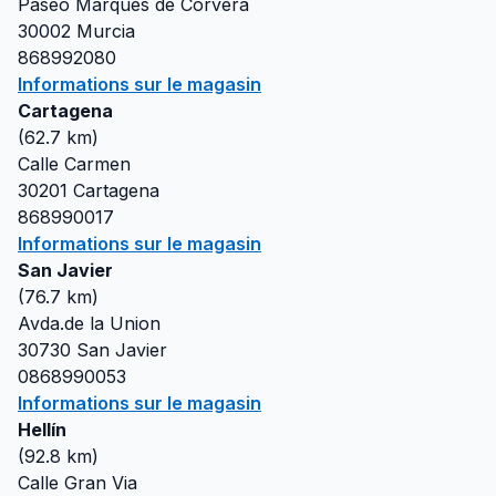
Paseo Marques de Corvera
30002
Murcia
868992080
Informations sur le magasin
Cartagena
(
62.7
km)
Calle Carmen
30201
Cartagena
868990017
Informations sur le magasin
San Javier
(
76.7
km)
Avda.de la Union
30730
San Javier
0868990053
Informations sur le magasin
Hellín
(
92.8
km)
Calle Gran Via