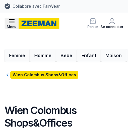
Collabore avec FairWear
Menu
Panier
Se connecter
Femme
Homme
Bebe
Enfant
Maison
Retour
Wien Colombus Shops&Offices
Wien Colombus
Shops&Offices