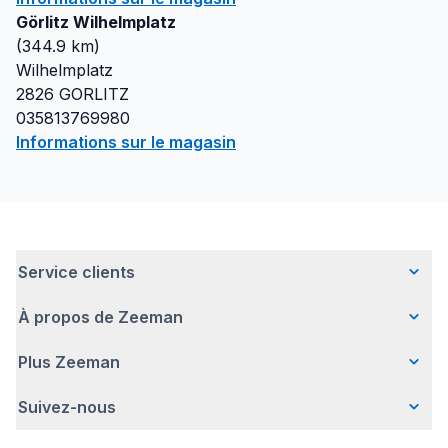
Görlitz Wilhelmplatz
(
344.9
km)
Wilhelmplatz
2826
GORLITZ
035813769980
Informations sur le magasin
Service clients
À propos de Zeeman
Questions fréquentes
Contact
Plus Zeeman
Qui sommes-nous ?
Livraison
Notre histoire
Paiement
Suivez-nous
Avertissement de sécurité
Une entreprise responsable
Retour d'articles
Communiqué de presse
Travailler chez Zeeman
Garantie