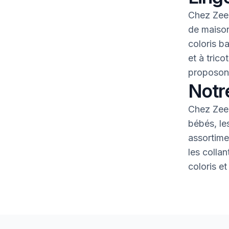
Chez Zeem
de maison
coloris b
et à tric
proposons
Notr
Chez Zeem
bébés, le
assortime
les colla
coloris et