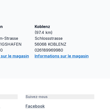
en
Koblenz
(
97.4
km)
lm-Strasse
Schlossstrasse
IGSHAFEN
56068
KOBLENZ
00
026189969980
 sur le magasin
Informations sur le magasin
Suivez-nous
é
Facebook