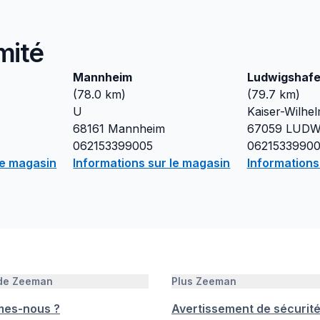
mité
Mannheim
Ludwigshaf
(
78.0
km)
(
79.7
km)
U
Kaiser-Wilhe
68161
Mannheim
67059
LUDW
062153399005
0621533990
le magasin
Informations sur le magasin
Informations
 de Zeeman
Plus Zeeman
mes-nous ?
Avertissement de sécurit