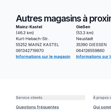
Autres magasins à proxi
Mainz-Kastel
Gießen
(
46.3
km)
(
53.3
km)
Kurt-Hebach-Str.
Neustadt
55252
MAINZ KASTEL
35390
GIESSEN
061342719970
064126559860
Informations sur le magasin
Informations sur 
Service clients
À propos
Questions fréquentes
Qui som