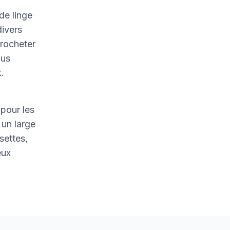
de linge
divers
crocheter
ous
.
pour les
un large
settes,
eux