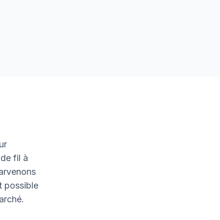
ur
de fil à
parvenons
t possible
marché.