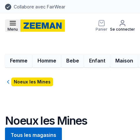
Collabore avec FairWear
Menu
Panier
Se connecter
Femme
Homme
Bebe
Enfant
Maison
Retour
Noeux les Mines
Noeux les Mines
Tous les magasins