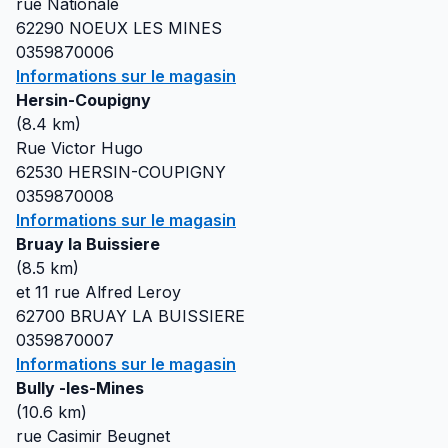
rue Nationale
62290
NOEUX LES MINES
0359870006
Informations sur le magasin
Hersin-Coupigny
(
8.4
km)
Rue Victor Hugo
62530
HERSIN-COUPIGNY
0359870008
Informations sur le magasin
Bruay la Buissiere
(
8.5
km)
et 11 rue Alfred Leroy
62700
BRUAY LA BUISSIERE
0359870007
Informations sur le magasin
Bully -les-Mines
(
10.6
km)
rue Casimir Beugnet