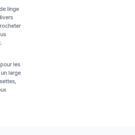
de linge
divers
crocheter
ous
.
pour les
un large
settes,
eux