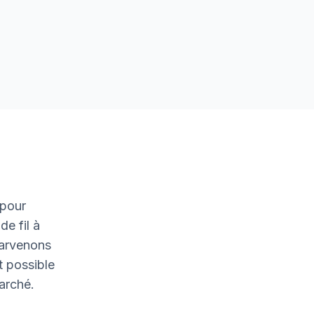
 pour
de fil à
parvenons
t possible
marché.