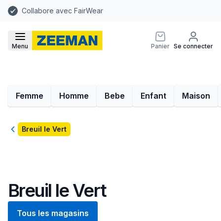
Collabore avec FairWear
Menu
Panier
Se connecter
Femme
Homme
Bebe
Enfant
Maison
Retour
Breuil le Vert
Breuil le Vert
Tous les magasins