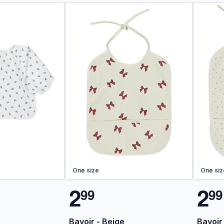
One size
One siz
2
2
9
9
9
9
Bavoir - Beige
Bavoir