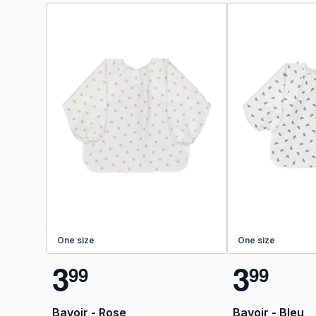
One size
One size
3
3
9
9
9
9
Bavoir - Rose
Bavoir - Bleu