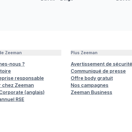
 de Zeeman
Plus Zeeman
mes-nous ?
Avertissement de sécurit
toire
Communiqué de presse
eprise responsable
Offre body gratuit
er chez Zeeman
Nos campagnes
orporate (anglais)
Zeeman Business
annuel RSE