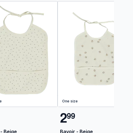
e
One size
2
9
9
 - Beige
Bavoir - Beige