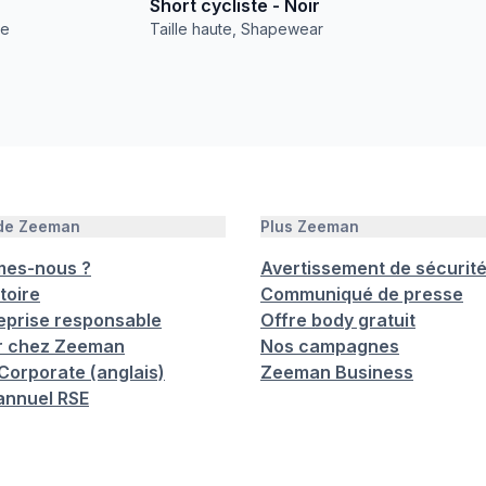
Short cycliste - Noir
le
Taille haute, Shapewear
 de Zeeman
Plus Zeeman
mes-nous ?
Avertissement de sécurit
toire
Communiqué de presse
eprise responsable
Offre body gratuit
er chez Zeeman
Nos campagnes
orporate (anglais)
Zeeman Business
annuel RSE