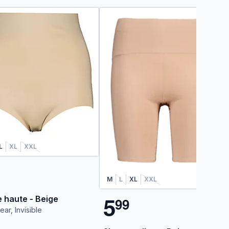
L
XL
XXL
M
L
XL
XXL
5
e haute - Beige
9
9
ar, Invisible