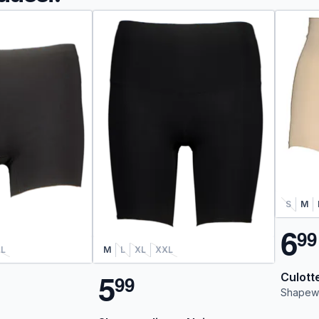
S
M
6
9
9
L
M
L
XL
XXL
5
Culott
9
9
Shapewe