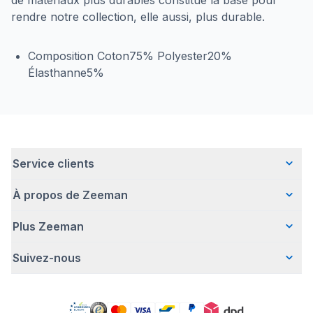
de matériaux plus durables constitue la base pour
rendre notre collection, elle aussi, plus durable.
Composition Coton75% Polyester20%
Élasthanne5%
Service clients
À propos de Zeeman
Questions fréquentes
Contact
Plus Zeeman
Qui sommes-nous ?
Livraison
Notre histoire
Paiement
Suivez-nous
Avertissement de sécurité
Une entreprise responsable
Retour d'articles
Communiqué de presse
Travailler chez Zeeman
Garantie
Facebook
Offre body gratuit
Zeeman Corporate (anglais)
Compte
Pinterest
Nos campagnes