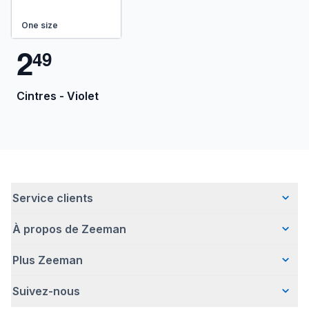
One size
2
4
9
Cintres - Violet
Service clients
À propos de Zeeman
Questions fréquentes
Contact
Plus Zeeman
Qui sommes-nous ?
Livraison
Notre histoire
Paiement
Suivez-nous
Avertissement de sécurité
Une entreprise responsable
Retour d'articles