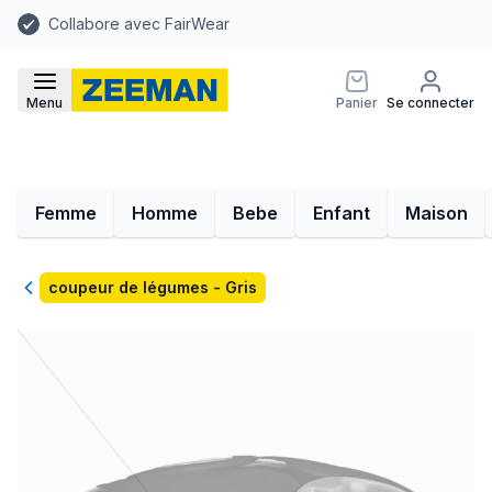
Collabore avec FairWear
Menu
Panier
Se connecter
Femme
Homme
Bebe
Enfant
Maison
Retour
coupeur de légumes - Gris