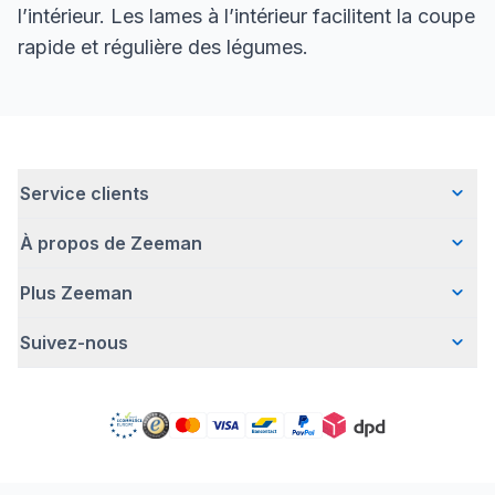
l’intérieur. Les lames à l’intérieur facilitent la coupe
rapide et régulière des légumes.
Service clients
À propos de Zeeman
Questions fréquentes
Contact
Plus Zeeman
Qui sommes-nous ?
Livraison
Notre histoire
Paiement
Suivez-nous
Avertissement de sécurité
Une entreprise responsable
Retour d'articles
Communiqué de presse
Travailler chez Zeeman
Garantie
Facebook
Offre body gratuit
Zeeman Corporate (anglais)
Compte
Pinterest
Nos campagnes
Rapport annuel RSE
Magasins Zeeman
TikTok
Zeeman Business
Detergents
YouTube
Déclaration de Conformité