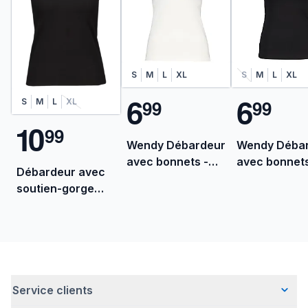
S
M
L
XL
S
M
L
XL
6
6
9
9
9
9
S
M
L
XL
1
0
9
9
Wendy Débardeur
Wendy Déba
avec bonnets -
avec bonnets
Débardeur avec
Blanc
Noir
soutien-gorge
intégré - Noir
Service clients