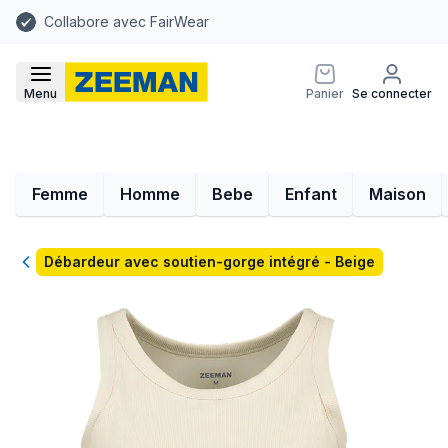
Collabore avec FairWear
Menu
Panier
Se connecter
Femme
Homme
Bebe
Enfant
Maison
Retour
Débardeur avec soutien-gorge intégré - Beige