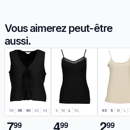
Vous aimerez peut-être
aussi.
36
38
40
42
44
46
S
M
L
XL
XS
S
M
L
7
4
2
9
9
9
9
9
9