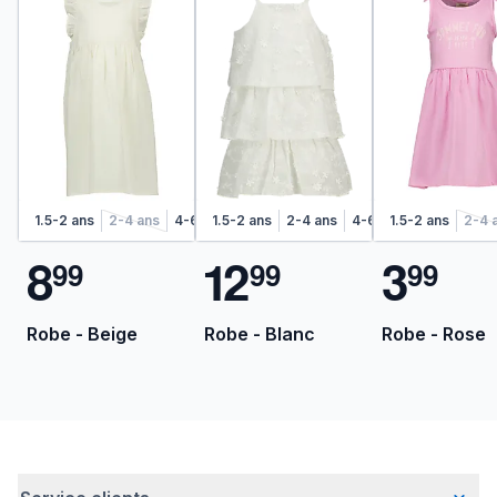
1.5-2 ans
2-4 ans
4-6 ans
1.5-2 ans
6-8 ans
2-4 ans
4-6 ans
1.5-2 ans
6-8 ans
2-4 
8
1
2
3
9
9
9
9
9
9
Robe - Beige
Robe - Blanc
Robe - Rose