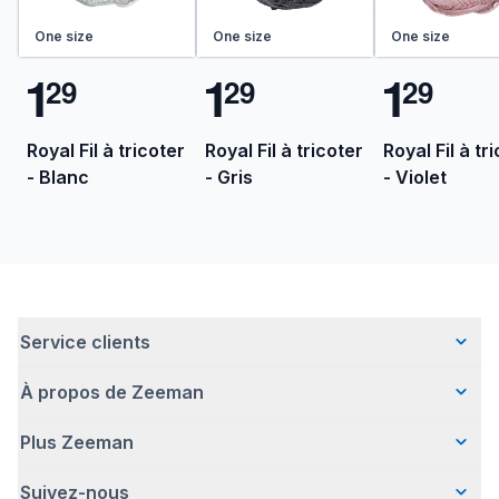
One size
One size
One size
1
1
1
2
9
2
9
2
9
Royal Fil à tricoter
Royal Fil à tricoter
Royal Fil à tr
- Blanc
- Gris
- Violet
Service clients
À propos de Zeeman
Questions fréquentes
Contact
Plus Zeeman
Qui sommes-nous ?
Livraison
Notre histoire
Paiement
Suivez-nous
Avertissement de sécurité