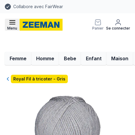
Collabore avec FairWear
Menu
Panier
Se connecter
Femme
Homme
Bebe
Enfant
Maison
Retour
Royal Fil à tricoter - Gris