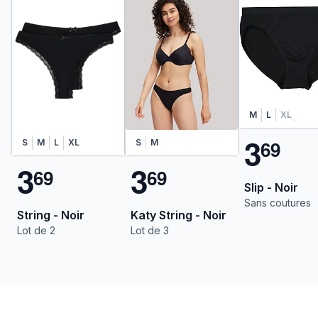
M
L
XL
3
6
9
S
M
L
XL
S
M
3
3
6
9
6
9
Slip - Noir
Sans coutures
String - Noir
Katy String - Noir
Lot de 2
Lot de 3