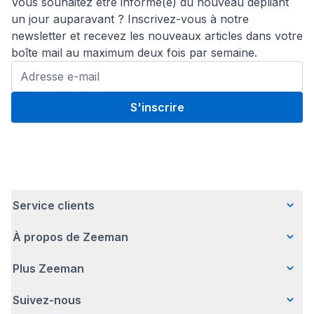
Vous souhaitez être informé(e) du nouveau dépliant
un jour auparavant ? Inscrivez-vous à notre
newsletter et recevez les nouveaux articles dans votre
boîte mail au maximum deux fois par semaine.
S'inscrire
Service clients
À propos de Zeeman
Questions fréquentes
Contact
Plus Zeeman
Qui sommes-nous ?
Livraison
Notre histoire
Paiement
Suivez-nous
Communiqué de presse
Une entreprise responsable
Retour d'articles