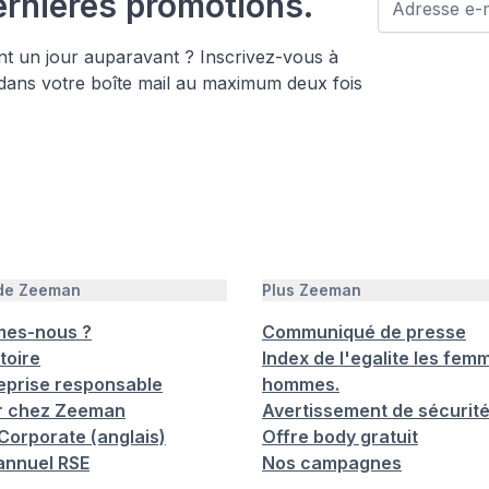
ernières promotions.
nt un jour auparavant ? Inscrivez-vous à
 dans votre boîte mail au maximum deux fois
 de Zeeman
Plus Zeeman
mes-nous ?
Communiqué de presse
toire
Index de l'egalite les femm
eprise responsable
hommes.
er chez Zeeman
Avertissement de sécurit
orporate (anglais)
Offre body gratuit
annuel RSE
Nos campagnes