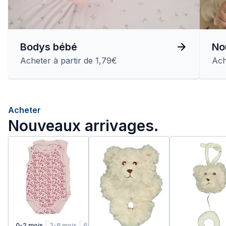
Bodys bébé
No
Acheter à partir de 1,79€
Ach
Acheter
Nouveaux arrivages.
0-2 mois
2-6 mois
6-12 mois
1-2 ans
2-4 ans