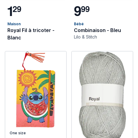
1
9
2
9
9
9
Maison
Bébé
Royal Fil à tricoter -
Combinaison - Bleu
Lilo & Stitch
Blanc
One size