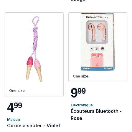
One size
9
9
9
One size
4
9
9
Électronique
Écouteurs Bluetooth -
Rose
Maison
Corde à sauter - Violet