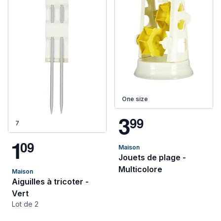
One size
3
9
9
7
1
0
9
Maison
Jouets de plage -
Multicolore
Maison
Aiguilles à tricoter -
Vert
Lot de 2