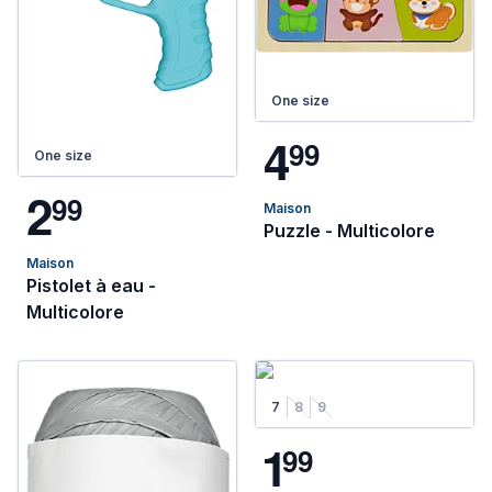
One size
4
9
9
One size
2
9
9
Maison
Puzzle - Multicolore
Maison
Pistolet à eau -
Multicolore
7
8
9
1
9
9