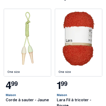
One size
One size
4
1
9
9
9
9
Maison
Maison
Corde à sauter - Jaune
Lara Fil à tricoter -
Rouge