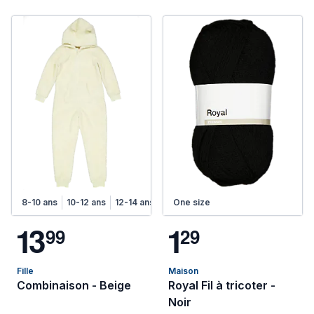
8-10 ans
10-12 ans
12-14 ans
14-16 ans
One size
1
3
1
9
9
2
9
Fille
Maison
Combinaison - Beige
Royal Fil à tricoter -
Noir