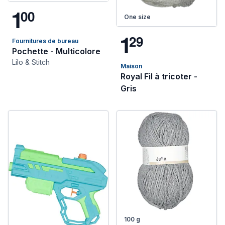
1
0
0
One size
1
2
9
Fournitures de bureau
Pochette - Multicolore
Lilo & Stitch
Maison
Royal Fil à tricoter -
Gris
100 g