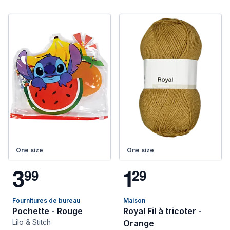
One size
One size
3
1
9
9
2
9
Fournitures de bureau
Maison
Pochette - Rouge
Royal Fil à tricoter -
Lilo & Stitch
Orange