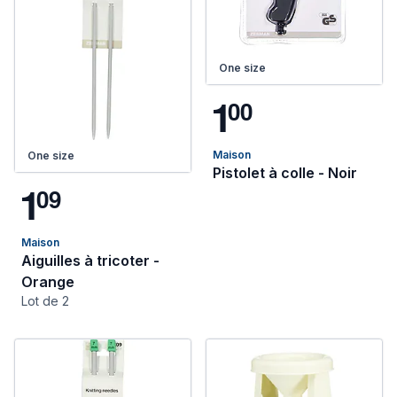
One size
1
0
0
Maison
One size
Pistolet à colle - Noir
1
0
9
Maison
Aiguilles à tricoter -
Orange
Lot de 2