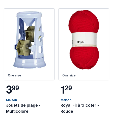
One size
One size
3
1
9
9
2
9
Maison
Maison
Jouets de plage -
Royal Fil à tricoter -
Multicolore
Rouge