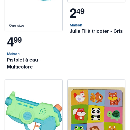
2
4
9
Maison
One size
Julia Fil à tricoter - Gris
4
9
9
Maison
Pistolet à eau -
Multicolore