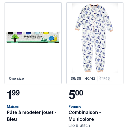
One size
36/38
40/42
44/46
1
5
9
9
0
0
Maison
Femme
Pâte à modeler jouet -
Combinaison -
Bleu
Multicolore
Lilo & Stitch