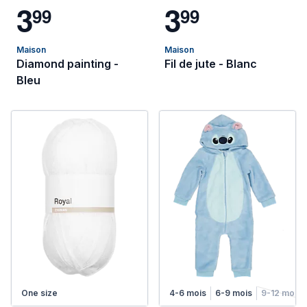
3
3
9
9
9
9
Maison
Maison
Diamond painting -
Fil de jute - Blanc
Bleu
One size
4-6 mois
6-9 mois
9-12 mois