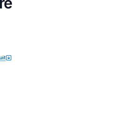
re
uit