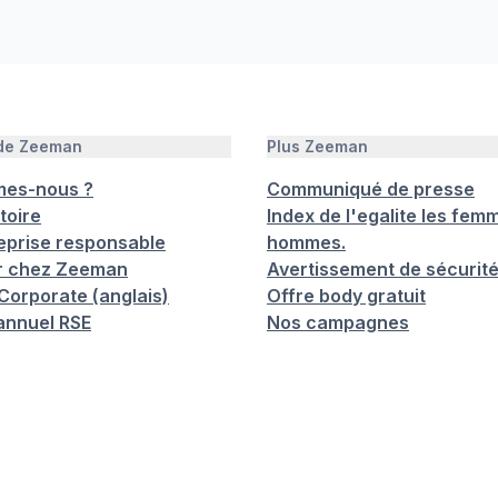
 de Zeeman
Plus Zeeman
mes-nous ?
Communiqué de presse
toire
Index de l'egalite les femm
eprise responsable
hommes.
er chez Zeeman
Avertissement de sécurit
orporate (anglais)
Offre body gratuit
annuel RSE
Nos campagnes