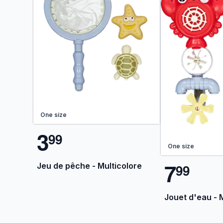
One size
3
9
9
One size
7
Jeu de pêche - Multicolore
9
9
Jouet d'eau - 