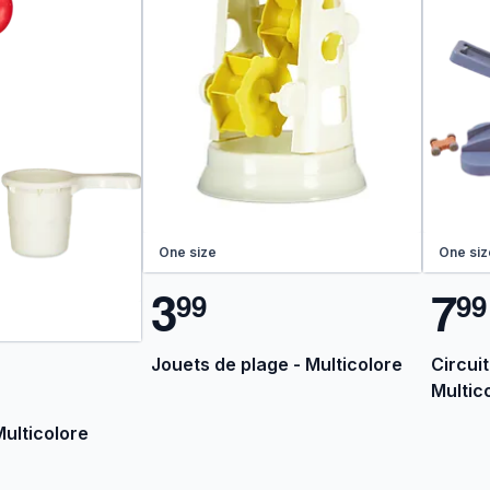
One size
One siz
3
7
9
9
9
9
Jouets de plage - Multicolore
Circuit
Multic
Multicolore