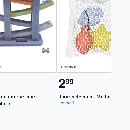
e
One size
2
9
9
 de course jouet -
Jouets de bain - Multicolore
Lot de 3
olore